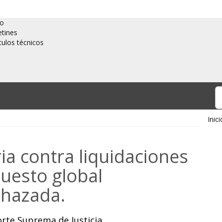
io
etines
culos técnicos
Inici
ia contra liquidaciones
uesto global
chazada.
orte Suprema de Justicia.