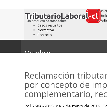
Inic
Bol
Artí
Casos resueltos
Normativa
Contacto
Octubre
Reclamación tributar
por concepto de imp
complementario, re
Rol 7.966-2015, de 2 de mayo de 2016, C