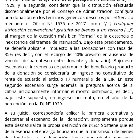
1929; y la segunda, considerar que la distribución efectuada
discrecionalmente por el Consejo de Administración configura
una donación en los términos genéricos descritos por el Servicio
mediante el Oficio N° 1535 de 2017 como
"(…) cualquier
atribución convencional gratuita de bienes a un tercero (...)",
al margen de la cuestión más bien "formal" de la existencia o
inexistencia del trámite de insinuación. Bajo este predicamento,
se debería aplicar el Impuesto a las Donaciones con tasa del
35% (es decir, con el recargo del 40% previsto en ausencia de
vínculos de parentesco entre donante y donatario). Bajo este
escenario el incremento de patrimonio del beneficiario producto
de la donación se consideraría un ingreso no constitutivo de
renta de acuerdo al artículo 17 numeral 9 de la LIR. En este
segundo escenario surge además la pregunta acerca de si
cabría adicionalmente informar el monto distribuido, es decir,
bajo este supuesto, un ingreso no renta, en el año de la
percepción, en la DJ N° 1929.
A su juicio, correspondería aplicar la primera alternativa y
descartar el escenario de la ''donación", simplemente porque
esta desnaturaliza la propia definición de
trust
. Sostiene que es
de la esencia del encargo fiduciario que la transmisión de bienes
del fundador a la fundación tenga por objeto que esta