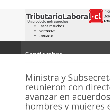
Inic
Bol
Artí
Casos resueltos
Normativa
Contacto
Septiembre
Ministra y Subsecret
reunieron con direct
avanzar en acuerdos
hombres y mujeres e