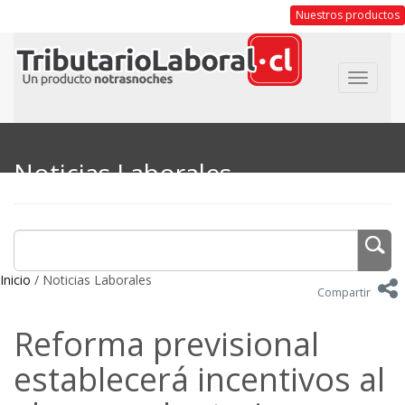
Nuestros productos
Toggle
navigat
Noticias Laborales
Inicio
/ Noticias Laborales
Compartir
Reforma previsional
establecerá incentivos al