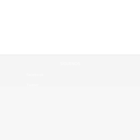
SÍGUENOS
Facebook
Twitter
Linkedin
CONTÁCTENOS:
Mesa central +56(2)2963 8310
contacto@notrasnoches.com
©2018 Notrasnoches Gestión SpA.
Todos los derechos reservados