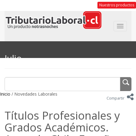
Nuestros productos
Toggle
navigat
Julio
Inicio
/ Novedades Laborales
Compartir
Títulos Profesionales y
Grados Académicos.