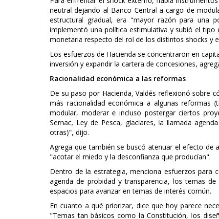
Para enfrentar el shock externo, había instrumentos l
neutral dejando al Banco Central a cargo de modular
estructural gradual, era "mayor razón para una p
implementó una política estimulativa y subió el tip
monetaria respecto del rol de los distintos shocks y e
Los esfuerzos de Hacienda se concentraron en capital
inversión y expandir la cartera de concesiones, agr
Racionalidad económica a las reformas
De su paso por Hacienda, Valdés reflexionó sobre c
más racionalidad económica a algunas reformas (tri
modular, moderar e incluso postergar ciertos pro
Sernac, Ley de Pesca, glaciares, la llamada agenda l
otras)", dijo.
Agrega que también se buscó atenuar el efecto de al
"acotar el miedo y la desconfianza que producían".
Dentro de la estrategia, menciona esfuerzos para cam
agenda de probidad y transparencia, los temas de 
espacios para avanzar en temas de interés común.
En cuanto a qué priorizar, dice que hoy parece nece
"Temas tan básicos como la Constitución, los dise