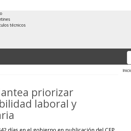
io
etines
culos técnicos
Inici
lantea priorizar
ilidad laboral y
aria
42 días en el gobierno en publicación del CEP.