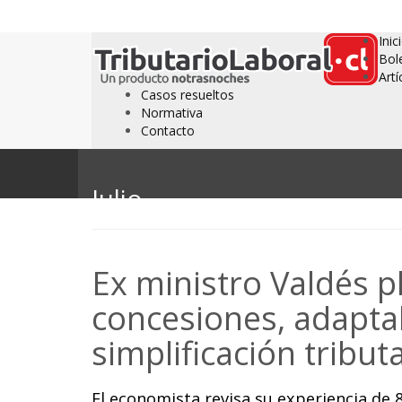
Inic
Bol
Artí
Casos resueltos
Normativa
Contacto
Julio
Ex ministro Valdés p
concesiones, adaptab
simplificación tribut
El economista revisa su experiencia de 8