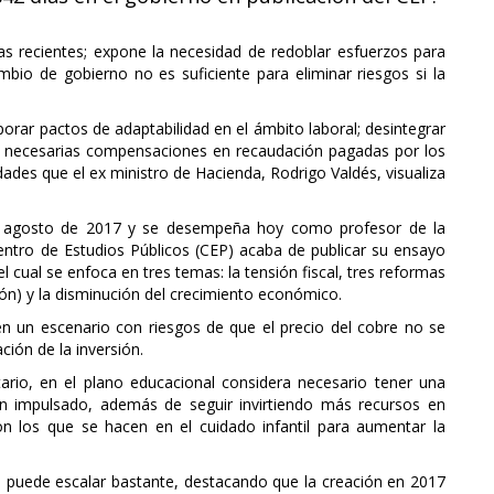
as recientes; expone la necesidad de redoblar esfuerzos para
bio de gobierno no es suficiente para eliminar riesgos si la
orar pactos de adaptabilidad en el ámbito laboral; desintegrar
las necesarias compensaciones en recaudación pagadas por los
des que el ex ministro de Hacienda, Rodrigo Valdés, visualiza
 y agosto de 2017 y se desempeña hoy como profesor de la
Centro de Estudios Públicos (CEP) acaba de publicar su ensayo
l cual se enfoca en tres temas: la tensión fiscal, tres reformas
ión) y la disminución del crecimiento económico.
en un escenario con riesgos de que el precio del cobre no se
ción de la inversión.
utario, en el plano educacional considera necesario tener una
n impulsado, además de seguir invirtiendo más recursos en
n los que se hacen en el cuidado infantil para aumentar la
a puede escalar bastante, destacando que la creación en 2017