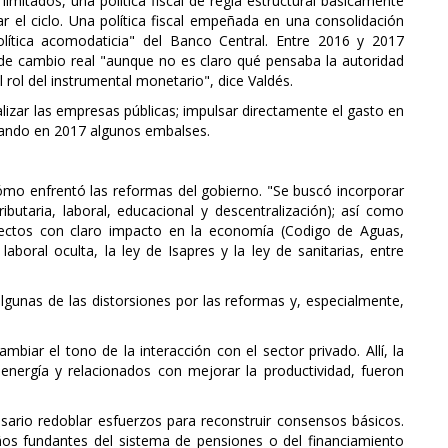
imitados, una política fiscal de regla estructural básicamente
 el ciclo. Una política fiscal empeñada en una consolidación
olítica acomodaticia" del Banco Central. Entre 2016 y 2017
o de cambio real "aunque no es claro qué pensaba la autoridad
l rol del instrumental monetario", dice Valdés.
izar las empresas públicas; impulsar directamente el gasto en
egando en 2017 algunos embalses.
ómo enfrentó las reformas del gobierno. "Se buscó incorporar
butaria, laboral, educacional y descentralización); así como
yectos con claro impacto en la economía (Codigo de Aguas,
aboral oculta, la ley de Isapres y la ley de sanitarias, entre
gunas de las distorsiones por las reformas y, especialmente,
biar el tono de la interacción con el sector privado. Allí, la
energía y relacionados con mejorar la productividad, fueron
sario redoblar esfuerzos para reconstruir consensos básicos.
ños fundantes del sistema de pensiones o del financiamiento