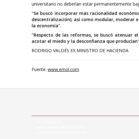
universitario no deberían estar permanentemente baj
''Se buscó incorporar más racionalidad económic
descentralización); así como modular, moderar e
la economía".
''Respecto de las reformas, se buscó atenuar el
acotar el miedo y la desconfianza que producían"
RODRIGO VALDÉS EX MINISTRO DE HACIENDA
Fuente:
www.emol.com
CONTÁCTENOS:
Mesa central +56(2)2963 8310
contacto@notrasnoches.com