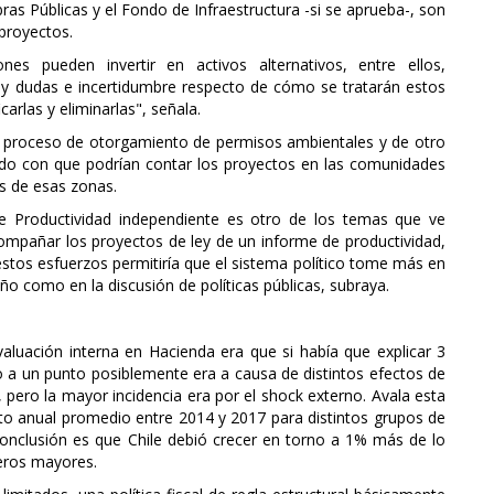
ras Públicas y el Fondo de Infraestructura -si se aprueba-, son
proyectos.
s pueden invertir en activos alternativos, entre ellos,
 hay dudas e incertidumbre respecto de cómo se tratarán estos
arlas y eliminarlas", señala.
el proceso de otorgamiento de permisos ambientales y de otro
ldo con que podrían contar los proyectos en las comunidades
es de esas zonas.
 de Productividad independiente es otro de los temas que ve
acompañar los proyectos de ley de un informe de productividad,
estos esfuerzos permitiría que el sistema político tome más en
eño como en la discusión de políticas públicas, subraya.
evaluación interna en Hacienda era que si había que explicar 3
 a un punto posiblemente era a causa de distintos efectos de
 pero la mayor incidencia era por el shock externo. Avala esta
to anual promedio entre 2014 y 2017 para distintos grupos de
conclusión es que Chile debió crecer en torno a 1% más de lo
meros mayores.