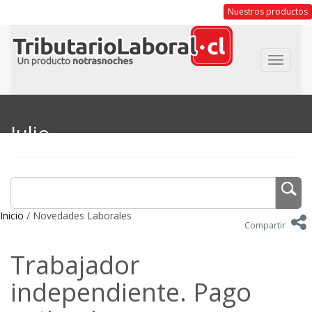
Nuestros productos
Toggle
navigat
Julio
Inicio
/ Novedades Laborales
Compartir
Trabajador
independiente. Pago