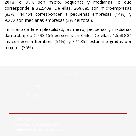
2018, el 99% son micro, pequeñas y medianas, lo que
corresponde a 322.408. De ellas, 268.685 son microempresas
(83%); 44.451 corresponden a pequeñas empresas (14%); y
9.272 son medianas empresas (3% del total).
En cuanto a la empleabilidad, las micro, pequeñas y medianas
dan trabajo a 2.433.156 personas en Chile. De ellas, 1.558.804
las componen hombres (64%), y 874.352 están integradas por
mujeres (36%).
SÍGUENOS
Facebook
Twitter
Linkedin
CONTÁCTENOS:
Mesa central +56(2)2963 8310
contacto@notrasnoches.com