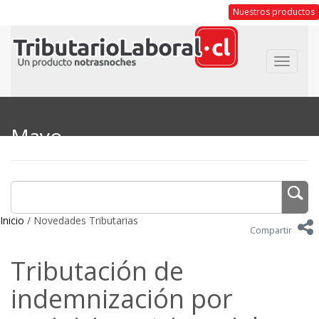
Nuestros productos
Toggle
navigat
Mayo
Inicio
/ Novedades Tributarias
Compartir
Tributación de
indemnización por