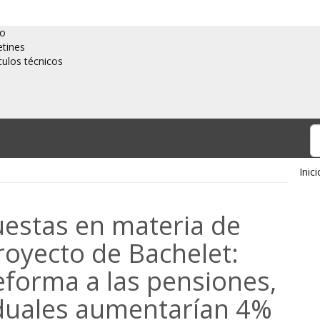
io
etines
culos técnicos
Inici
uestas en materia de
royecto de Bachelet:
eforma a las pensiones,
viduales aumentarían 4%