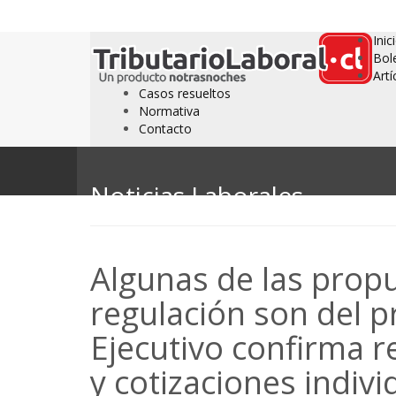
Inic
Bol
Artí
Casos resueltos
Normativa
Contacto
Noticias Laborales
Algunas de las prop
regulación son del p
Ejecutivo confirma r
y cotizaciones indi