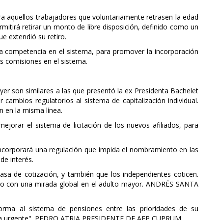
ara aquellos trabajadores que voluntariamente retrasen la edad
permitirá retirar un monto de libre disposición, definido como un
e extendió su retiro.
a competencia en el sistema, para promover la incorporación
as comisiones en el sistema.
er son similares a las que presentó la ex Presidenta Bachelet
cambios regulatorios al sistema de capitalización individual.
n en la misma línea.
mejorar el sistema de licitación de los nuevos afiliados, para
 incorporará una regulación que impida el nombramiento en las
de interés.
tasa de cotización, y también que los independientes coticen.
ado con una mirada global en el adulto mayor. ANDRÉS SANTA
forma al sistema de pensiones entre las prioridades de su
nera urgente". PEDRO ATRIA PRESIDENTE DE AFP CUPRUM