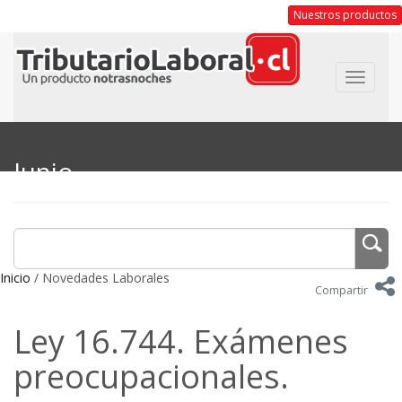
Nuestros productos
Toggle
navigat
Junio
Inicio
/ Novedades Laborales
Compartir
Ley 16.744. Exámenes
preocupacionales.