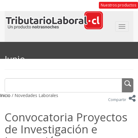
Nuestros productos
Toggle
navigat
Junio
Inicio
/ Novedades Laborales
Compartir
Convocatoria Proyectos
de Investigación e