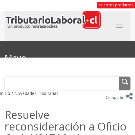
Nuestros productos
Toggle
navigat
Mayo
Inicio
/ Novedades Tributarias
Compartir
Resuelve
reconsideración a Oficio