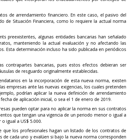
os de arrendamiento financiero. En este caso, el pasivo del
do de Situación Financiera, como lo requiere la actual norma
ts preexistentes, algunas entidades bancarias han señalado
tratos, manteniendo la actual evaluación y no afectando las
os. Esta determinación incluso ha sido publicada en periódicos
s contrapartes bancarias, pues estos efectos debieran ser
láusulas de resguardo originalmente establecidas.
rrendatarios en la incorporación de esta nueva norma, existen
las empresas ante las nuevas exigencias, los cuales pretenden
ejemplo, podrían aplicar la nueva definición de arrendamiento
echa de aplicación inicial, o sea el 1 de enero de 2019.
resas pueden optar para no aplicar la norma en sus contratos
ientos que tengan una vigencia de un periodo menor o igual a
 o igual a US$ 5.000.
le que los profesionales hagan un listado de los contratos de
ias de cada uno y evalúen si bajo la nueva norma corresponden