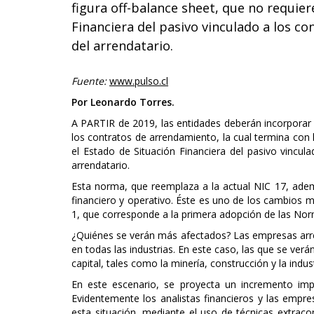
figura off-balance sheet, que no requier
Financiera del pasivo vinculado a los c
del arrendatario.
Fuente:
www.pulso.cl
Por Leonardo Torres.
A PARTIR de 2019, las entidades deberán incorporar l
los contratos de arrendamiento, la cual termina con l
el Estado de Situación Financiera del pasivo vincul
arrendatario.
Esta norma, que reemplaza a la actual NIC 17, ademá
financiero y operativo. Éste es uno de los cambios má
1, que corresponde a la primera adopción de las Nor
¿Quiénes se verán más afectados? Las empresas arren
en todas las industrias. En este caso, las que se ver
capital, tales como la minería, construcción y la indus
En este escenario, se proyecta un incremento im
Evidentemente los analistas financieros y las empres
esta situación, mediante el uso de técnicas extra