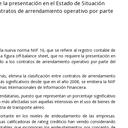
e la presentación en el Estado de Situación
ontratos de arrendamiento operativo por parte
a nueva norma NIIF 16, que se refiere al registro contable de
a figura off-balance sheet, que no requiere la presentación en
ado a los contratos de arrendamiento operativo por parte del
s, elimina la clasificación entre contratos de arrendamiento
s significativos desde que en el año 2008, se emitiera la NIIF
mas Internacionales de Información Financiera.
datarias, puesto que representan un porcentaje significativo
án más afectadas son aquellas intensivas en el uso de bienes de
tria de transporte aéreo.
portante en los niveles de endeudamiento de las empresas.
as calificadoras de rating crediticio han venido considerando
contables que incorporan los endeudamientos por concepto de