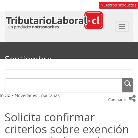
Nuestros productos
Toggle
navigat
Septiembre
Inicio
/ Novedades Tributarias
Compartir
Solicita confirmar
criterios sobre exención