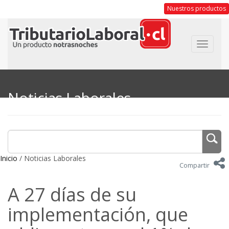
Nuestros productos
Toggle
navigat
Noticias Laborales
Inicio
/ Noticias Laborales
Compartir
A 27 días de su
implementación, que