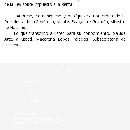
de la Ley sobre Impuesto a la Renta.
Anótese, comuníquese y publíquese.- Por orden de la
Presidenta de la República, Nicolás Eyzaguirre Guzmán, Ministro
de Hacienda.
Lo que transcribo a usted para su conocimiento.- Saluda
Atte. a usted, Macarena Lobos Palacios, Subsecretaria de
Hacienda.
SÍGUENOS
Facebook
Twitter
Linkedin
CONTÁCTENOS:
Mesa central +56(2)2963 8310
contacto@notrasnoches.com