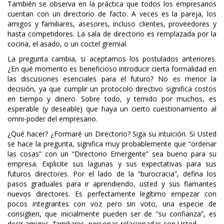
También se observa en la práctica que todos los empresarios
cuentan con un directorio de facto. A veces es la pareja, los
amigos y familiares, asesores, incluso clientes, proveedores y
hasta competidores. La sala de directorio es remplazada por la
cocina, el asado, o un coctel gremial.
La pregunta cambia, si aceptamos los postulados anteriores.
¿En qué momento es beneficioso introducir cierta formalidad en
las discusiones esenciales para el futuro? No es menor la
decisión, ya que cumplir un protocolo directivo significa costos
en tiempo y dinero. Sobre todo, y temido por muchos, es
esperable (y deseable) que haya un cierto cuestionamiento al
omni-poder del empresario.
¿Qué hacer? ¿Formaré un Directorio? Siga su intuición. Si Usted
se hace la pregunta, significa muy probablemente que “ordenar
las cosas” con un “Directorio Emergente” sea bueno para su
empresa. Explicite sus lagunas y sus expectativas para sus
futuros directores. Por el lado de la “burocracia”, defina los
pasos graduales para ir aprendiendo, usted y sus flamantes
nuevos directores. Es perfectamente legítimo empezar con
pocos integrantes con voz pero sin voto, una especie de
consiglieri, que inicialmente pueden ser de “su confianza”, es
decir amigos, familiares, personas relacionadas con Usted.