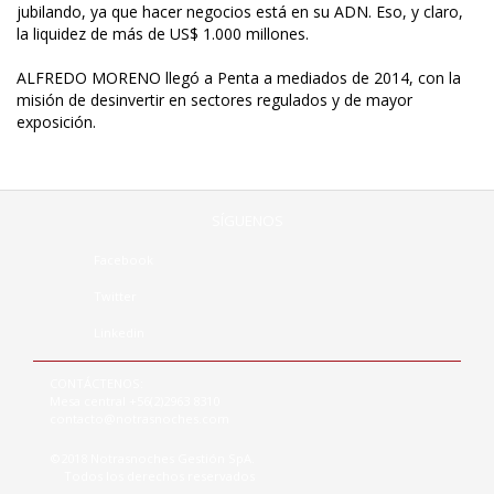
jubilando, ya que hacer negocios está en su ADN. Eso, y claro,
la liquidez de más de US$ 1.000 millones.
ALFREDO MORENO llegó a Penta a mediados de 2014, con la
misión de desinvertir en sectores regulados y de mayor
exposición.
SÍGUENOS
Facebook
Twitter
Linkedin
CONTÁCTENOS:
Mesa central +56(2)2963 8310
contacto@notrasnoches.com
©2018 Notrasnoches Gestión SpA.
Todos los derechos reservados