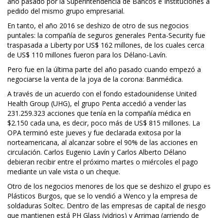
año pasado por la Superintendencia de Bancos e Instituciones a
pedido del mismo grupo empresarial.
En tanto, el año 2016 se deshizo de otro de sus negocios
puntales: la compañía de seguros generales Penta-Security fue
traspasada a Liberty por US$ 162 millones, de los cuales cerca
de US$ 110 millones fueron para los Délano-Lavín.
Pero fue en la última parte del año pasado cuando empezó a
negociarse la venta de la joya de la corona: Banmédica.
A través de un acuerdo con el fondo estadounidense United
Health Group (UHG), el grupo Penta accedió a vender las
231.259.323 acciones que tenía en la compañía médica en
$2.150 cada una, es decir, poco más de US$ 815 millones. La
OPA terminó este jueves y fue declarada exitosa por la
norteamericana, al alcanzar sobre el 90% de las acciones en
circulación. Carlos Eugenio Lavín y Carlos Alberto Délano
debieran recibir entre el próximo martes o miércoles el pago
mediante un vale vista o un cheque.
Otro de los negocios menores de los que se deshizo el grupo es
Plásticos Burgos, que se lo vendió a Wenco y la empresa de
soldaduras Soltec. Dentro de las empresas de capital de riesgo
que mantienen está PH Glass (vidrios) y Arrimaq (arriendo de