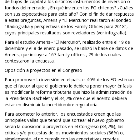
de flujos de capital a los distintos instrumentos de inversión o
fondos del mercado. ¿En qué invierten los FO chilenos? ¿Cuáles
son sus expectativas para este año? Con el fin de dar respuesta
a estas preguntas, Ameris y "El Mercurio" realizaron el sondeo
"Radiografía y perspectivas de los Family Offices para 2018",
cuyos principales resultados son reveladores (ver infografía).
Para el estudio Ameris--"El Mercurio", realizado entre el 19 de
diciembre y el 8 de enero pasado, se utilizó la base de datos de
Ameris, que incluye a 167 family offices , 79 de los cuales
contestaron la encuesta.
Oposición a proyectos en el Congreso
Para promover la inversión en el país, el 40% de los FO estiman
que el factor al que el gobierno le debiera poner mayor énfasis
es modificar la reforma tributaria que hizo la administración de
la Presidenta Bachelet y el 34,7% cree que el acento debiera
estar en disminuir la incertidumbre regulatoria.
Para acometer lo anterior, los encuestados creen que las
principales vallas que tendrá que sortear el nuevo gobierno
serán la oposición a proyectos en el Congreso (34,7%), las
críticas y/o protestas de los movimientos sociales (36%) o,
simplemente, el no cumplir con las expectativas creadas