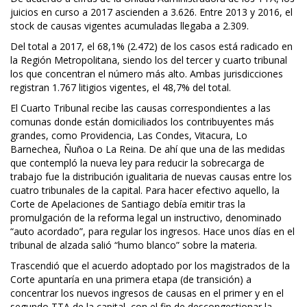
juicios en curso a 2017 ascienden a 3.626. Entre 2013 y 2016, el
stock de causas vigentes acumuladas llegaba a 2.309.
Del total a 2017, el 68,1% (2.472) de los casos está radicado en
la Región Metropolitana, siendo los del tercer y cuarto tribunal
los que concentran el número más alto. Ambas jurisdicciones
registran 1.767 litigios vigentes, el 48,7% del total.
El Cuarto Tribunal recibe las causas correspondientes a las
comunas donde están domiciliados los contribuyentes más
grandes, como Providencia, Las Condes, Vitacura, Lo
Barnechea, Ñuñoa o La Reina. De ahí que una de las medidas
que contempló la nueva ley para reducir la sobrecarga de
trabajo fue la distribución igualitaria de nuevas causas entre los
cuatro tribunales de la capital. Para hacer efectivo aquello, la
Corte de Apelaciones de Santiago debía emitir tras la
promulgación de la reforma legal un instructivo, denominado
“auto acordado”, para regular los ingresos. Hace unos días en el
tribunal de alzada salió “humo blanco” sobre la materia.
Trascendió que el acuerdo adoptado por los magistrados de la
Corte apuntaría en una primera etapa (de transición) a
concentrar los nuevos ingresos de causas en el primer y en el
segundo TTA de la capital, con el fin de descongestionar la