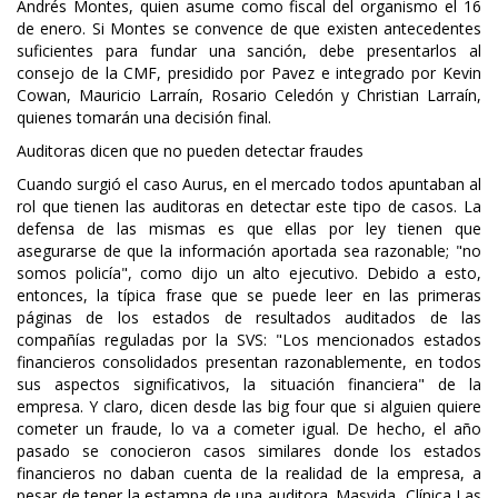
Andrés Montes, quien asume como fiscal del organismo el 16
de enero. Si Montes se convence de que existen antecedentes
suficientes para fundar una sanción, debe presentarlos al
consejo de la CMF, presidido por Pavez e integrado por Kevin
Cowan, Mauricio Larraín, Rosario Celedón y Christian Larraín,
quienes tomarán una decisión final.
Auditoras dicen que no pueden detectar fraudes
Cuando surgió el caso Aurus, en el mercado todos apuntaban al
rol que tienen las auditoras en detectar este tipo de casos. La
defensa de las mismas es que ellas por ley tienen que
asegurarse de que la información aportada sea razonable; "no
somos policía", como dijo un alto ejecutivo. Debido a esto,
entonces, la típica frase que se puede leer en las primeras
páginas de los estados de resultados auditados de las
compañías reguladas por la SVS: "Los mencionados estados
financieros consolidados presentan razonablemente, en todos
sus aspectos significativos, la situación financiera" de la
empresa. Y claro, dicen desde las big four que si alguien quiere
cometer un fraude, lo va a cometer igual. De hecho, el año
pasado se conocieron casos similares donde los estados
financieros no daban cuenta de la realidad de la empresa, a
pesar de tener la estampa de una auditora. Masvida, Clínica Las