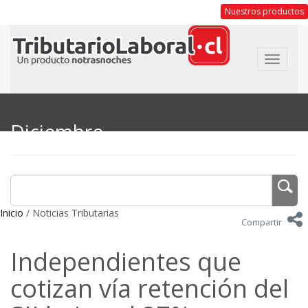
Nuestros productos
Toggle
navigat
Diciembre
Inicio
/ Noticias Tributarias
Compartir
Independientes que
cotizan vía retención del