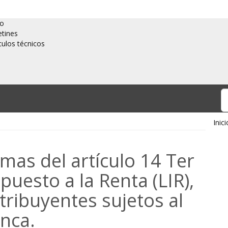
io
etines
culos técnicos
Inici
rmas del artículo 14 Ter
puesto a la Renta (LIR),
tribuyentes sujetos al
nca.