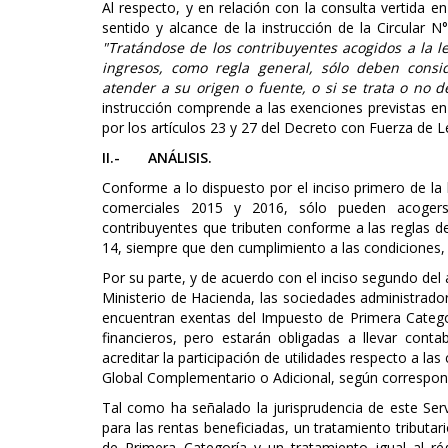
Al respecto, y en relación con la consulta vertida en
sentido y alcance de la instrucción de la Circular 
"Tratándose de los contribuyentes acogidos a la let
ingresos, como regla general, sólo deben consid
atender a su origen o fuente, o si se trata o no 
instrucción comprende a las exenciones previstas en 
por los artículos 23 y 27 del Decreto con Fuerza de 
II.- ANÁLISIS.
Conforme a lo dispuesto por el inciso primero de la le
comerciales 2015 y 2016, sólo pueden acogerse
contribuyentes que tributen conforme a las reglas de 
14, siempre que den cumplimiento a las condiciones, n
Por su parte, y de acuerdo con el inciso segundo del 
Ministerio de Hacienda, las sociedades administrado
encuentran exentas del Impuesto de Primera Categorí
financieros, pero estarán obligadas a llevar contab
acreditar la participación de utilidades respecto a l
Global Complementario o Adicional, según correspon
Tal como ha señalado la jurisprudencia de este Serv
para las rentas beneficiadas, un tratamiento tributar
de Primera Categoría y un tratamiento igual al ré