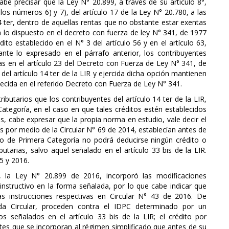
be precisar que la Ley N° 20.899, a través de su artículo 8°,
los números 6) y 7), del artículo 17 de la Ley N° 20.780, a las
4 ter, dentro de aquellas rentas que no obstante estar exentas
lo dispuesto en el decreto con fuerza de ley N° 341, de 1977
to establecido en el N° 3 del artículo 56 y en el artículo 63,
nte lo expresado en el párrafo anterior, los contribuyentes
s en el artículo 23 del Decreto con Fuerza de Ley N° 341, de
del artículo 14 ter de la LIR y ejercida dicha opción mantienen
ecida en el referido Decreto con Fuerza de Ley N° 341.
ributarios que los contribuyentes del artículo 14 ter de la LIR,
tegoría, en el caso en que tales créditos estén establecidos
, cabe expresar que la propia norma en estudio, vale decir el
das por medio de la Circular N° 69 de 2014, establecían antes de
to de Primera Categoría no podrá deducirse ningún crédito o
utarias, salvo aquel señalado en el artículo 33 bis de la LIR.
5 y 2016.
 la Ley N° 20.899 de 2016, incorporó las modificaciones
nstructivo en la forma señalada, por lo que cabe indicar que
as instrucciones respectivas en Circular N° 43 de 2016. De
ida Circular, proceden contra el IDPC determinado por un
tos señalados en el artículo 33 bis de la LIR; el crédito por
es que se incorporan al régimen simplificado que antes de su