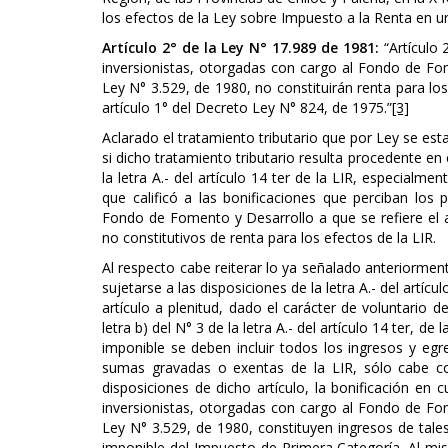
los efectos de la Ley sobre Impuesto a la Renta en un 
Artículo 2° de la Ley N° 17.989 de 1981:
“Artículo 
inversionistas, otorgadas con cargo al Fondo de Fom
Ley N° 3.529, de 1980, no constituirán renta para lo
artículo 1° del Decreto Ley N° 824, de 1975.”
[3]
Aclarado el tratamiento tributario que por Ley se es
si dicho tratamiento tributario resulta procedente en
la letra A.- del artículo 14 ter de la LIR, especialme
que calificó a las bonificaciones que perciban los
Fondo de Fomento y Desarrollo a que se refiere el 
no constitutivos de renta para los efectos de la LIR.
Al respecto cabe reiterar lo ya señalado anteriormen
sujetarse a las disposiciones de la letra A.- del artíc
artículo a plenitud, dado el carácter de voluntario 
letra b) del N° 3 de la letra A.- del artículo 14 ter, 
imponible se deben incluir todos los ingresos y egr
sumas gravadas o exentas de la LIR, sólo cabe co
disposiciones de dicho artículo, la bonificación en 
inversionistas, otorgadas con cargo al Fondo de Fom
Ley N° 3.529, de 1980, constituyen ingresos de tales
imponible del Impuesto de Primera Categoría. Al mis