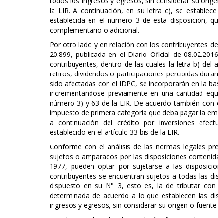
todos los ingresos y egresos, sin considerar su orig
la LIR. A continuación, en su letra c), se estable
establecida en el número 3 de esta disposición, q
complementario o adicional.
Por otro lado y en relación con los contribuyentes de
20.899, publicada en el Diario Oficial de 08.02.201
contribuyentes, dentro de las cuales la letra b) del 
retiros, dividendos o participaciones percibidas dur
sido afectadas con el IDPC, se incorporarán en la ba
incrementándose previamente en una cantidad equiv
número 3) y 63 de la LIR. De acuerdo también con e
impuesto de primera categoría que deba pagar la empr
a continuación del crédito por inversiones efect
establecido en el artículo 33 bis de la LIR.
Conforme con el análisis de las normas legales pr
sujetos o amparados por las disposiciones contenida
1977, pueden optar por sujetarse a las disposicion
contribuyentes se encuentran sujetos a todas las disp
dispuesto en su N° 3, esto es, la de tributar co
determinada de acuerdo a lo que establecen las disp
ingresos y egresos, sin considerar su origen o fuente