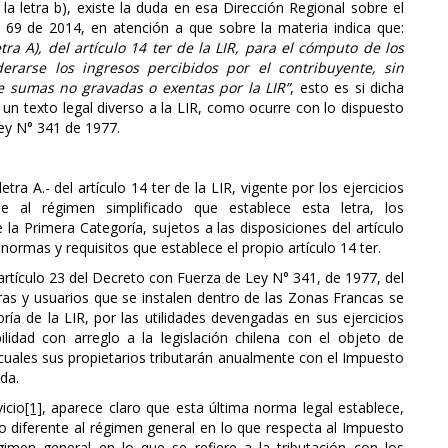
 la letra b), existe la duda en esa Dirección Regional sobre el
N° 69 de 2014, en atención a que sobre la materia indica que:
ra A), del artículo 14 ter de la LIR, para el cómputo de los
erarse los ingresos percibidos por el contribuyente, sin
de sumas no gravadas o exentas por la LIR”
, esto es si dicha
un texto legal diverso a la LIR, como ocurre con lo dispuesto
Ley N° 341 de 1977.
tra A.- del artículo 14 ter de la LIR, vigente por los ejercicios
 al régimen simplificado que establece esta letra, los
la Primera Categoría, sujetos a las disposiciones del artículo
ormas y requisitos que establece el propio artículo 14 ter.
artículo 23 del Decreto con Fuerza de Ley N° 341, de 1977, del
ras y usuarios que se instalen dentro de las Zonas Francas se
a de la LIR, por las utilidades devengadas en sus ejercicios
ilidad con arreglo a la legislación chilena con el objeto de
as cuales sus propietarios tributarán anualmente con el Impuesto
da.
icio
[1]
, aparece claro que esta última norma legal establece,
io diferente al régimen general en lo que respecta al Impuesto
gimen general en lo que se refiere a la tributación con los