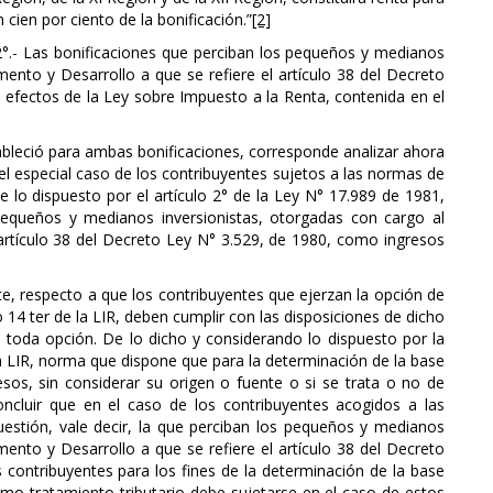
cien por ciento de la bonificación.”
[2]
2°.- Las bonificaciones que perciban los pequeños y medianos
ento y Desarrollo a que se refiere el artículo 38 del Decreto
s efectos de la Ley sobre Impuesto a la Renta, contenida en el
tableció para ambas bonificaciones, corresponde analizar ahora
 el especial caso de los contribuyentes sujetos a las normas de
nte lo dispuesto por el artículo 2° de la Ley N° 17.989 de 1981,
 pequeños y medianos inversionistas, otorgadas con cargo al
artículo 38 del Decreto Ley N° 3.529, de 1980, como ingresos
te, respecto a que los contribuyentes que ejerzan la opción de
ulo 14 ter de la LIR, deben cumplir con las disposiciones de dicho
de toda opción. De lo dicho y considerando lo dispuesto por la
de la LIR, norma que dispone que para la determinación de la base
esos, sin considerar su origen o fuente o si se trata o no de
ncluir que en el caso de los contribuyentes acogidos a las
cuestión, vale decir, la que perciban los pequeños y medianos
ento y Desarrollo a que se refiere el artículo 38 del Decreto
 contribuyentes para los fines de la determinación de la base
mo tratamiento tributario debe sujetarse en el caso de estos