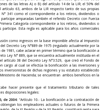
nes de las letras A) o B) del artículo 14 de la LIR; el 50% del
el artículo 63, ambos de la LIR respecto tanto de sus propias
N° 341 como el correspondiente a los retiros, dividendos o
s participe amparadas también el referido Decreto con Fuerza
rimera Categoría correspondiente a los retiros, dividendos o
 participe. Esta regla es aplicable para los años comerciales
clusión como ingresos en la base imponible afecta al Impuesto
s del Decreto Ley N°889 de 1975 (regulado actualmente por la
de 1981, cabe aclarar en primer término que la bonificación a
eto Ley N° 889, que se encuentra actualmente instituida en el
, el artículo 38 del Decreto Ley N°3.529, que creó el Fondo de
cargo al cual se efectúa la bonificación a las inversiones y
s inversionistas de dichas regiones y su estatuto establecido
 Ministerio de Hacienda; se encuentran ambos beneficios en la
cabe hacer presente que el tratamiento tributario de tales
es disposiciones legales:
6, de 2004:
“Artículo 10.- La bonificación a la contratación de
 obtengan los empleadores actuales o futuros de la Primera
egión, de la XI Región y de la XII Región, constituirá renta para