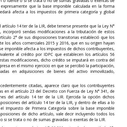
en o fuente o si se trata o no de sumas gravadas o exentas de
ce expresamente que la base imponible calculada en la forma
uedará afecta a los impuestos de primera categoría y global
l artículo 14 ter de la LIR, debe tenerse presente que la Ley N°
6, incorporó sendas modificaciones a la tributación de estos
artículo 2° de sus disposiciones transitorias estableció que los
ante los años comerciales 2015 y 2016, que en su origen hayan
se imponible afecta a los impuestos de dichos contribuyentes,
alente al crédito por IDPC que establecen los artículos 56
stas modificaciones, dicho crédito se imputará en contra del
esa en el mismo ejercicio en que se percibió la participación,
uadas en adquisiciones de bienes del activo inmovilizado,
ecedentemente citadas, aparece claro que los contribuyentes
s en el artículo 23 del Decreto con Fuerza de Ley N° 341, de
es del artículo 14 ter de la LIR. Ejercida la opción dichos
osiciones del artículo 14 ter de la LIR, y dentro de ellas a lo
n el Impuesto de Primera Categoría sobre la base imponible
osiciones de dicho artículo, vale decir incluyendo todos los
 o si se trata o no de sumas gravadas o exentas de la LIR.