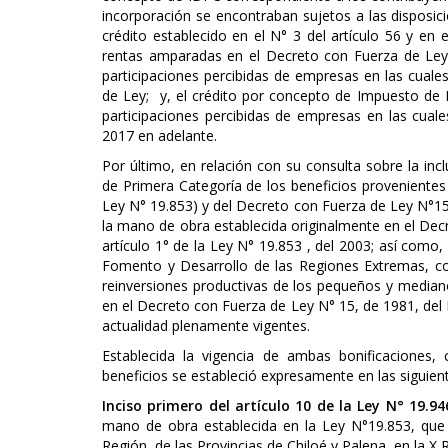
incorporación se encontraban sujetos a las disposicio
crédito establecido en el N° 3 del artículo 56 y en 
rentas amparadas en el Decreto con Fuerza de Ley 
participaciones percibidas de empresas en las cuale
de Ley; y, el crédito por concepto de Impuesto de P
participaciones percibidas de empresas en las cuales
2017 en adelante.
Por último, en relación con su consulta sobre la in
de Primera Categoría de los beneficios proveniente
Ley N° 19.853) y del Decreto con Fuerza de Ley N°15 
la mano de obra establecida originalmente en el Decr
artículo 1° de la Ley N° 19.853 , del 2003; así como
Fomento y Desarrollo de las Regiones Extremas, con 
reinversiones productivas de los pequeños y mediano
en el Decreto con Fuerza de Ley N° 15, de 1981, del
actualidad plenamente vigentes.
Establecida la vigencia de ambas bonificaciones, 
beneficios se estableció expresamente en las siguient
Inciso primero del artículo 10 de la Ley N° 19.94
mano de obra establecida en la Ley N°19.853, que
Región, de las Provincias de Chiloé y Palena, en la X R