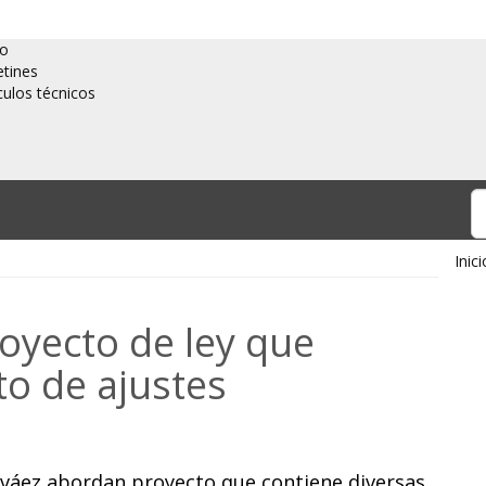
io
etines
culos técnicos
Inici
yecto de ley que
to de ajustes
arváez abordan proyecto que contiene diversas