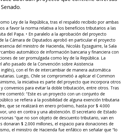
l Senado.
como Ley de la República, tras el respaldo recibido por ambas
 a favor la norma relativa a los beneficios tributarios a las
a del Papa. • En paralelo a la aprobación del proyecto
l de la Cámara de Diputados aprobó en particular el proyecto
sencia del ministro de Hacienda, Nicolás Eyzaguirre, la Sala
rcambio automático de información bancaria y financiera con
ndiciones de ser promulgada como ley de la República. La
el año pasado de la Convención sobre Asistencia
inglés), con el fin de intercambiar de manera automática
ibutarias. Luego, Chile se comprometió a aplicar el Common
mismo, la iniciativa es parte del proyecto que incorpora otros
y convenios para evitar la doble tributación, entre otros. Tras
irre comentó: “Este es un proyecto con un conjunto de
úblico se refiera a la posibilidad de alguna exención tributaria
re, que se realizará en enero próximo, hasta por $ 4.000
or, uno en contra y una abstención. El secretario de Estado
ersonas “que no son objeto de descuento tributario, van en
nas donaran $ 2.000 millones, el espacio para donaciones de
smo, el ministro de Hacienda fue enfático en señalar que “lo