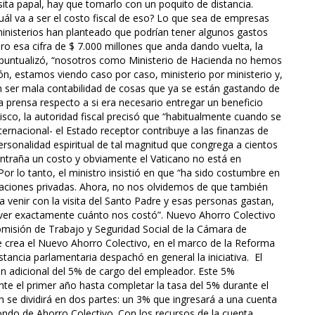
isita papal, hay que tomarlo con un poquito de distancia.
ál va a ser el costo fiscal de eso? Lo que sea de empresas
s ministerios han planteado que podrían tener algunos gastos
ro esa cifra de $ 7.000 millones que anda dando vuelta, la
 puntualizó, “nosotros como Ministerio de Hacienda no hemos
ón, estamos viendo caso por caso, ministerio por ministerio y,
 ser mala contabilidad de cosas que ya se están gastando de
 prensa respecto a si era necesario entregar un beneficio
cisco, la autoridad fiscal precisó que “habitualmente cuando se
ternacional- el Estado receptor contribuye a las finanzas de
personalidad espiritual de tal magnitud que congrega a cientos
 entraña un costo y obviamente el Vaticano no está en
Por lo tanto, el ministro insistió en que “ha sido costumbre en
aciones privadas. Ahora, no nos olvidemos de que también
venir con la visita del Santo Padre y esas personas gastan,
ue ver exactamente cuánto nos costó”. Nuevo Ahorro Colectivo
 Comisión de Trabajo y Seguridad Social de la Cámara de
e crea el Nuevo Ahorro Colectivo, en el marco de la Reforma
stancia parlamentaria despachó en general la iniciativa. El
ón adicional del 5% de cargo del empleador. Este 5%
e el primer año hasta completar la tasa del 5% durante el
n se dividirá en dos partes: un 3% que ingresará a una cuenta
ondo de Ahorro Colectivo. Con los recursos de la cuenta