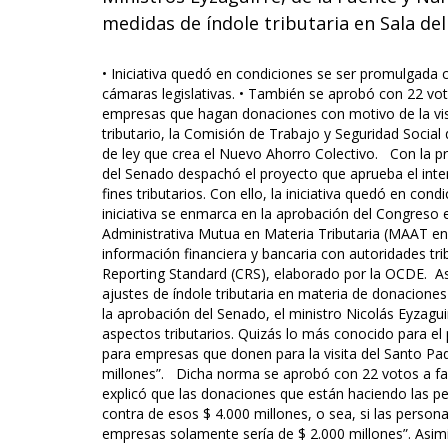
medidas de índole tributaria en Sala de
• Iniciativa quedó en condiciones se ser promulgada 
cámaras legislativas. • También se aprobó con 22 votos
empresas que hagan donaciones con motivo de la visit
tributario, la Comisión de Trabajo y Seguridad Socia
de ley que crea el Nuevo Ahorro Colectivo. Con la pre
del Senado despachó el proyecto que aprueba el inte
fines tributarios. Con ello, la iniciativa quedó en co
iniciativa se enmarca en la aprobación del Congreso 
Administrativa Mutua en Materia Tributaria (MAAT en 
información financiera y bancaria con autoridades tr
Reporting Standard (CRS), elaborado por la OCDE. Asi
ajustes de índole tributaria en materia de donaciones 
la aprobación del Senado, el ministro Nicolás Eyzagu
aspectos tributarios. Quizás lo más conocido para el p
para empresas que donen para la visita del Santo Pad
millones”. Dicha norma se aprobó con 22 votos a fav
explicó que las donaciones que están haciendo las p
contra de esos $ 4.000 millones, o sea, si las perso
empresas solamente sería de $ 2.000 millones”. Asimi