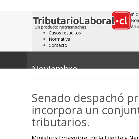
Inic
Bol
Artí
Casos resueltos
Normativa
Contacto
Noviembre
Senado despachó pro
incorpora un conjun
tributarios.
Ministros Eyzaguirre, de la Fuente y N