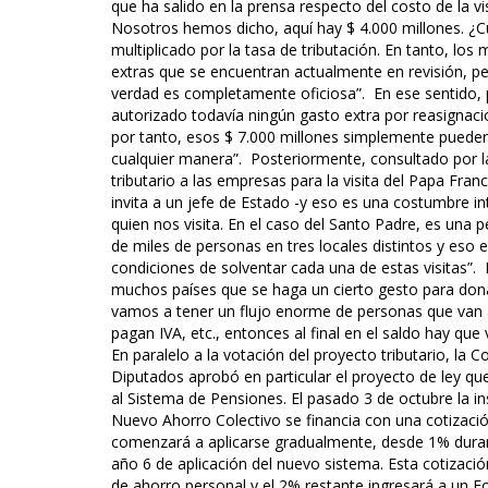
que ha salido en la prensa respecto del costo de la v
Nosotros hemos dicho, aquí hay $ 4.000 millones. ¿Cu
multiplicado por la tasa de tributación. En tanto, lo
extras que se encuentran actualmente en revisión, pe
verdad es completamente oficiosa”. En ese sentido,
autorizado todavía ningún gasto extra por reasignaci
por tanto, esos $ 7.000 millones simplemente pueden
cualquier manera”. Posteriormente, consultado por la
tributario a las empresas para la visita del Papa Fran
invita a un jefe de Estado -y eso es una costumbre in
quien nos visita. En el caso del Santo Padre, es una 
de miles de personas en tres locales distintos y eso
condiciones de solventar cada una de estas visitas”. 
muchos países que se haga un cierto gesto para don
vamos a tener un flujo enorme de personas que van a 
pagan IVA, etc., entonces al final en el saldo hay q
En paralelo a la votación del proyecto tributario, la
Diputados aprobó en particular el proyecto de ley qu
al Sistema de Pensiones. El pasado 3 de octubre la in
Nuevo Ahorro Colectivo se financia con una cotizaci
comenzará a aplicarse gradualmente, desde 1% durant
año 6 de aplicación del nuevo sistema. Esta cotizació
de ahorro personal y el 2% restante ingresará a un F