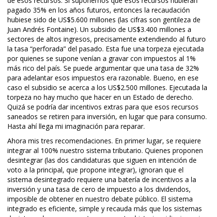
de esos recursos. Si suponemos que esos recursos hubieran
pagado 35% en los años futuros, entonces la recaudación
hubiese sido de US$5.600 millones (las cifras son gentileza de
Juan Andrés Fontaine). Un subsidio de US$3.400 millones a
sectores de altos ingresos, precisamente extendiendo al futuro
la tasa “perforada” del pasado. Esta fue una torpeza ejecutada
por quienes se supone venían a gravar con impuestos al 1%
más rico del país. Se puede argumentar que una tasa de 32%
para adelantar esos impuestos era razonable. Bueno, en ese
caso el subsidio se acerca a los US$2.500 millones. Ejecutada la
torpeza no hay mucho que hacer en un Estado de derecho.
Quizá se podría dar incentivos extras para que esos recursos
saneados se retiren para inversión, en lugar que para consumo.
Hasta ahí llega mi imaginación para reparar.
Ahora mis tres recomendaciones. En primer lugar, se requiere
integrar al 100% nuestro sistema tributario. Quienes proponen
desintegrar (las dos candidaturas que siguen en intención de
voto a la principal, que propone integrar), ignoran que el
sistema desintegrado requiere una batería de incentivos a la
inversión y una tasa de cero de impuesto a los dividendos,
imposible de obtener en nuestro debate público. El sistema
integrado es eficiente, simple y recauda más que los sistemas