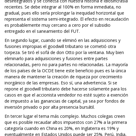
desintegrados y se conecta con nuestra historia e idiosincrasia
recientes. Se debe integrar al 100% en forma inmediata, no
gradual, pues ello sería prolongar la inequidad horizontal que
representa el sistema semi-integrado. El efecto en recaudación
es probablemente muy cercano a cero por el subsidio
entregado en el saneamiento del FUT.
En segundo lugar, cuando se eliminó en las adquisiciones y
fusiones impropias el goodwill tributario se cometió otra
torpeza. Se tiró el sofá de don Otto por la ventana. Muy bien
eliminarlo para adquisiciones y fusiones entre partes
relacionadas, pero no para partes no relacionadas. La mayoría
de los países de la OCDE tiene este beneficio pues es la única
manera de mantener la creación de riqueza por crecimiento
inorgánico de las empresas. Eso sí, una advertencia. Si se
repone el goodwill tributario debe hacerse solamente para los
casos en que el accionista vendedor no esté sujeto a exención
de impuesto a las ganancias de capital, ya sea por fondos de
inversión privado o por alta presencia bursátil.
En tercer lugar el tema más complejo. Muchos colegas creen
que es posible recaudar altos impuestos con 27% a la primera
categoría cuando en China es 20%, en Inglaterra es 19% y
eventualmente en Estados Unidos puede ser 25%. Perú, India,