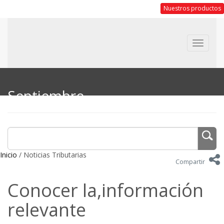
Nuestros productos
Toggle
navigat
Septiembre
Inicio
/ Noticias Tributarias
Compartir
Conocer la,información
relevante