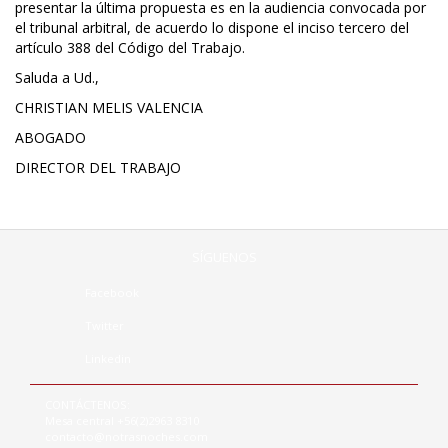
presentar la última propuesta es en la audiencia convocada por
el tribunal arbitral, de acuerdo lo dispone el inciso tercero del
artículo 388 del Código del Trabajo.
Saluda a Ud.,
CHRISTIAN MELIS VALENCIA
ABOGADO
DIRECTOR DEL TRABAJO
SÍGUENOS
Facebook
Twitter
Linkedin
CONTÁCTENOS:
Mesa central +56(2)2963 8310
contacto@notrasnoches.com