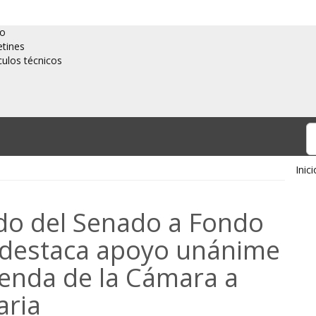
io
etines
culos técnicos
Inici
ldo del Senado a Fondo
y destaca apoyo unánime
enda de la Cámara a
aria