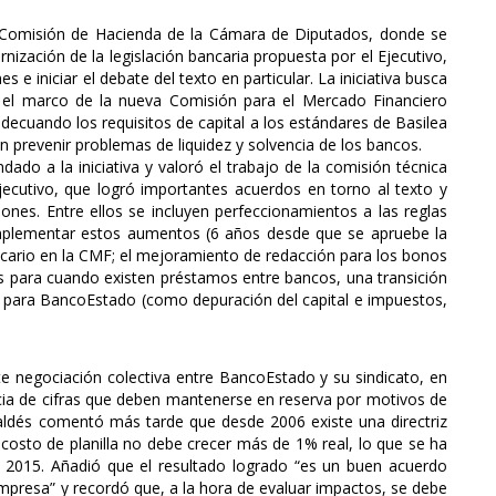
la Comisión de Hacienda de la Cámara de Diputados, donde se
nización de la legislación bancaria propuesta por el Ejecutivo,
 e iniciar el debate del texto en particular. La iniciativa busca
en el marco de la nueva Comisión para el Mercado Financiero
adecuando los requisitos de capital a los estándares de Basilea
an prevenir problemas de liquidez y solvencia de los bancos.
ndado a la iniciativa y valoró el trabajo de la comisión técnica
Ejecutivo, que logró importantes acuerdos en torno al texto y
ones. Entre ellos se incluyen perfeccionamientos a las reglas
implementar estos aumentos (6 años desde que se apruebe la
ncario en la CMF; el mejoramiento de redacción para los bonos
es para cuando existen préstamos entre bancos, una transición
s para BancoEstado (como depuración del capital e impuestos,
nte negociación colectiva entre BancoEstado y su sindicato, en
ncia de cifras que deben mantenerse en reserva por motivos de
aldés comentó más tarde que desde 2006 existe una directriz
 costo de planilla no debe crecer más de 1% real, lo que se ha
 2015. Añadió que el resultado logrado “es un buen acuerdo
mpresa” y recordó que, a la hora de evaluar impactos, se debe