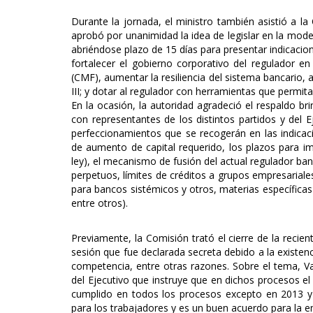
Durante la jornada, el ministro también asistió a 
aprobó por unanimidad la idea de legislar en la moder
abriéndose plazo de 15 días para presentar indicaciones
fortalecer el gobierno corporativo del regulador 
(CMF), aumentar la resiliencia del sistema bancario, 
III; y dotar al regulador con herramientas que permit
En la ocasión, la autoridad agradeció el respaldo bri
con representantes de los distintos partidos y del 
perfeccionamientos que se recogerán en las indicaci
de aumento de capital requerido, los plazos para 
ley), el mecanismo de fusión del actual regulador ba
perpetuos, límites de créditos a grupos empresarial
para bancos sistémicos y otros, materias específica
entre otros).
Previamente, la Comisión trató el cierre de la recie
sesión que fue declarada secreta debido a la existe
competencia, entre otras razones. Sobre el tema, V
del Ejecutivo que instruye que en dichos procesos el
cumplido en todos los procesos excepto en 2013 y
para los trabajadores y es un buen acuerdo para la e