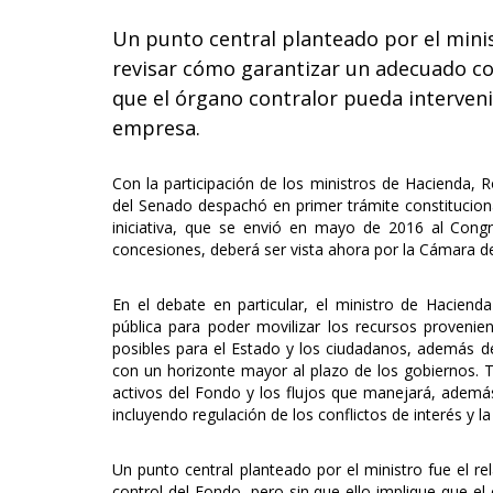
Un punto central planteado por el minist
revisar cómo garantizar un adecuado con
que el órgano contralor pueda interveni
empresa.
Con la participación de los ministros de Hacienda, R
del Senado despachó en primer trámite constituciona
iniciativa, que se envió en mayo de 2016 al Congr
concesiones, deberá ser vista ahora por la Cámara d
En el debate en particular, el ministro de Hacien
pública para poder movilizar los recursos proveni
posibles para el Estado y los ciudadanos, además de
con un horizonte mayor al plazo de los gobiernos. T
activos del Fondo y los flujos que manejará, además
incluyendo regulación de los conflictos de interés y l
Un punto central planteado por el ministro fue el r
control del Fondo, pero sin que ello implique que el