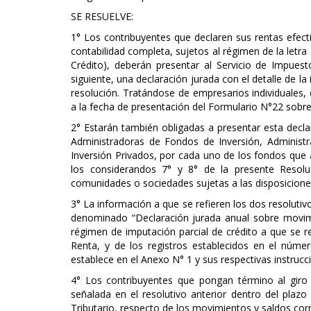
SE RESUELVE:
1° Los contribuyentes que declaren sus rentas efec
contabilidad completa, sujetos al régimen de la letra
Crédito), deberán presentar al Servicio de Impues
siguiente, una declaración jurada con el detalle de l
resolución. Tratándose de empresarios individuales,
a la fecha de presentación del Formulario N°22 sobr
2° Estarán también obligadas a presentar esta declar
Administradoras de Fondos de Inversión, Adminis
Inversión Privados, por cada uno de los fondos que a
los considerandos 7° y 8° de la presente Resolu
comunidades o sociedades sujetas a las disposiciones d
3° La información a que se refieren los dos resoluti
denominado “Declaración jurada anual sobre movimi
régimen de imputación parcial de crédito a que se ref
Renta, y de los registros establecidos en el núme
establece en el Anexo N° 1 y sus respectivas instrucc
4° Los contribuyentes que pongan término al giro 
señalada en el resolutivo anterior dentro del plazo
Tributario, respecto de los movimientos y saldos cor