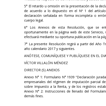
5° El retardo u omisión en la presentación de la decl
de acuerdo a lo dispuesto en el Nº 1 del artículo
declaración señalada en forma incompleta o erró
cuerpo legal.
6° Los Anexos de esta Resolución, que se ent
oportunamente en la página web de este Servicio, w
efectuará mediante su oportuna publicación en la pág
7° La presente Resolución regirá a partir del Año T
año calendario 2017 y siguientes.
ANÓTESE, COMUNÍQUESE Y PUBLÍQUESE EN EL DIAR
VÍCTOR VILLALÓN MÉNDEZ
DIRECTOR (S) ANEXOS
Anexo N° 1: Formulario N° 1939 “Declaración jurada
empresariales del régimen de imputación parcial de c
sobre Impuesto a la Renta, y de los registros estab
Anexo N° 2: Instrucciones de llenado del Formular
demás fines.