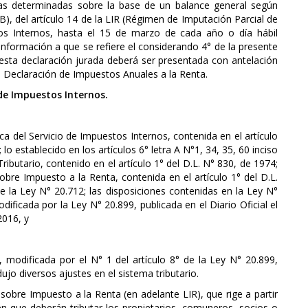
vas determinadas sobre la base de un balance general según
 B), del artículo 14 de la LIR (Régimen de Imputación Parcial de
tos Internos, hasta el 15 de marzo de cada año o día hábil
a información a que se refiere el considerando 4° de la presente
 esta declaración jurada deberá ser presentada con antelación
e Declaración de Impuestos Anuales a la Renta.
 de Impuestos Internos.
ica del Servicio de Impuestos Internos, contenida en el artículo
 lo establecido en los artículos 6° letra A N°1, 34, 35, 60 inciso
ributario, contenido en el artículo 1° del D.L. N° 830, de 1974;
 sobre Impuesto a la Renta, contenida en el artículo 1° del D.L.
e la Ley N° 20.712; las disposiciones contenidas en la Ley N°
odificada por la Ley N° 20.899, publicada en el Diario Oficial el
2016, y
 modificada por el N° 1 del artículo 8° de la Ley N° 20.899,
dujo diversos ajustes en el sistema tributario.
y sobre Impuesto a la Renta (en adelante LIR), que rige a partir
en que deberán tributar los propietarios, comuneros, socios o