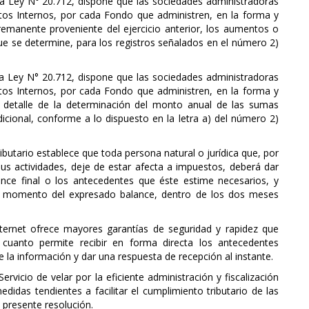
 la Ley N° 20.712, dispone que las sociedades administradoras
tos Internos, por cada Fondo que administren, en la forma y
remanente proveniente del ejercicio anterior, los aumentos o
que se determine, para los registros señalados en el número 2)
 la Ley N° 20.712, dispone que las sociedades administradoras
tos Internos, por cada Fondo que administren, en la forma y
l detalle de la determinación del monto anual de las sumas
cional, conforme a lo dispuesto en la letra a) del número 2)
ributario establece que toda persona natural o jurídica que, por
sus actividades, deje de estar afecta a impuestos, deberá dar
ance final o los antecedentes que éste estime necesarios, y
el momento del expresado balance, dentro de los dos meses
nternet ofrece mayores garantías de seguridad y rapidez que
 cuanto permite recibir en forma directa los antecedentes
 la información y dar una respuesta de recepción al instante.
vicio de velar por la eficiente administración y fiscalización
idas tendientes a facilitar el cumplimiento tributario de las
a presente resolución.