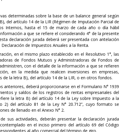
tivas determinadas sobre la base de un balance general según
 B), del artículo 14 de la LIR (Régimen de Imputación Parcial de
tos Internos, hasta el 15 de marzo de cada año o día hábil
a información a que se refiere el considerando 4° de la presente
 esta declaración jurada deberá ser presentada con antelación
e Declaración de Impuestos Anuales a la Renta.
ación, en el mismo plazo establecido en el Resolutivo 1°, las
tradoras de Fondos Mutuos y Administradoras de Fondos de
dministren, con el detalle de la información a que se refieren
ción, en la medida que realicen inversiones en empresas,
e la letra B), del artículo 14 de la LIR, o en otros fondos.
vos anteriores, deberá proporcionarse en el Formulario N° 1939
entos y saldos de los registros de rentas empresariales del
iere la letra B) del artículo 14 de la Ley sobre Impuesto a la
ro 2) del artículo 81 de la Ley N° 20.712”, cuyo formato se
iones de llenado en el Anexo N° 2.
de sus actividades, deberán presentar la declaración jurada
 contemplado en el inciso primero del artículo 69 del Código
respondientes al año comercial del término de giro.