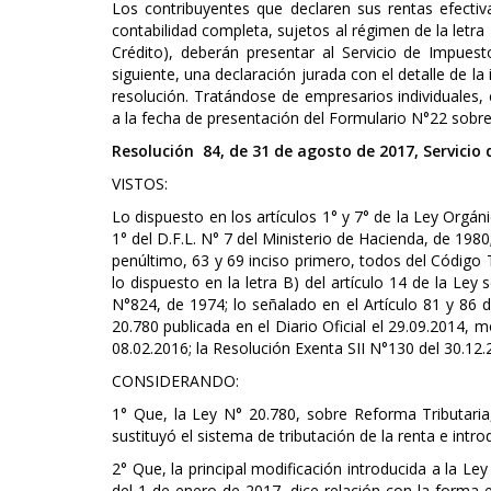
Los contribuyentes que declaren sus rentas efecti
contabilidad completa, sujetos al régimen de la letra
Crédito), deberán presentar al Servicio de Impues
siguiente, una declaración jurada con el detalle de l
resolución. Tratándose de empresarios individuales,
a la fecha de presentación del Formulario N°22 sobr
Resolución 84, de 31 de agosto de 2017, Servicio
VISTOS:
Lo dispuesto en los artículos 1° y 7° de la Ley Orgán
1° del D.F.L. N° 7 del Ministerio de Hacienda, de 1980;
penúltimo, 63 y 69 inciso primero, todos del Código T
lo dispuesto en la letra B) del artículo 14 de la Ley
N°824, de 1974; lo señalado en el Artículo 81 y 86 d
20.780 publicada en el Diario Oficial el 29.09.2014, m
08.02.2016; la Resolución Exenta SII N°130 del 30.12.
CONSIDERANDO:
1° Que, la Ley N° 20.780, sobre Reforma Tributaria,
sustituyó el sistema de tributación de la renta e intro
2° Que, la principal modificación introducida a la Le
del 1 de enero de 2017, dice relación con la forma 