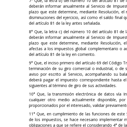
7° Que, la letra b) del número 10 del artículo 81 de
deberán informar anualmente al Servicio de Impues
plazo que este determine, mediante Resolución, el 
disminuciones del ejercicio, así como el saldo final 
del artículo 81 de la ley antes señalada.
8° Que, la letra c) del número 10 del artículo 81 de
deberán informar anualmente al Servicio de Impues
plazo que este determine, mediante Resolución, e
afectas a los impuestos global complementario o adi
del artículo 81 de la ley en comento.
9° Que, el inciso primero del artículo 69 del Código T
terminación de su giro comercial o industrial, o de 
aviso por escrito al Servicio, acompañando su bal
deberá pagar el impuesto correspondiente hasta 
siguientes al término de giro de sus actividades.
10° Que, la transmisión electrónica de datos vía I
cualquier otro medio actualmente disponible, por
proporcionados por el interesado, validar previamente
11° Que, en cumplimiento de las funciones de este Ser
de los impuestos, se hace necesario implementar med
obligaciones a que se refiere el considerando 4° de l