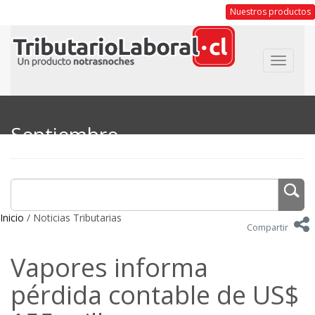
Nuestros productos
Toggle
navigat
Septiembre
Inicio
/ Noticias Tributarias
Compartir
Vapores informa
pérdida contable de US$