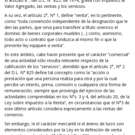
El artículo 8°, del D.L. N° 825, de 1974, grava con Impuesto al
Valor Agregado, las ventas y los servicios.
A su vez, el artículo 2°, N° 1, define “venta”, en lo pertinente,
como “toda convención independiente de la designación que le
den las partes, que sirva para transferir a título oneroso el
dominio de bienes corporales muebles (…) como, asimismo,
todo acto o contrato que conduzca al mismo fin o que la
presente ley equipare a venta”.
En este ámbito, cabe hacer presente que el carácter “comercial”
de una actividad sólo resulta relevante respecto de la
calificación de los “servicios”, atendido que el artículo 2°, N° 2
del D.L. N° 825 define tal concepto como la “acción o
prestación que una persona realiza para otra y por la cual
percibe un interés, prima, comisión o cualquiera otra forma de
remuneración, siempre que provenga del ejercicio de las
actividades comprendidas en los N°s. 3 y 4, del artículo 20, de la
Ley sobre Impuesto a la Renta”, en circunstancias que el N°3 de
este último artículo considera expresamente a las rentas del
comercio.
Sin embargo, ni el carácter mercantil ni el ánimo de lucro son
elementos considerados por la Ley en la definición de venta