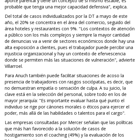
aporte parental y tiene un concepto de sí mismo estable, es
probable que tenga una mejor capacidad defensiva", explica.
Del total de casos individualizados por la DT a mayo de este
año, el 20% se concentra en el área del comercio, seguido del
área hoteles y restaurantes con 9%. "Los contextos de atención
a público son los más complejos y siempre la mayor cantidad
de denuncias va a venir de sectores económicos donde hay una
alta exposición a clientes, pues el trabajador puede percibir una
injusticia organizacional y hay un contexto de efervescencia
donde se permiten más las situaciones de vulneración", advierte
Villarroel.
Para Anuch también puede facilitar situaciones de acoso la
presencia de trabajadores con rasgos sociópatas, es decir, que
no demuestran empatía o sensación de culpa. A su juicio, la
clave está en la selección del personal, sobre todo en los de
mayor jerarquía: "Es importante evaluar hasta qué punto el
individuo se rige por cánones morales o éticos para ejercer el
poder, más allá de las habilidades o talentos para el cargo".
Las empresas consultadas por Mercer señalan que las políticas
que más han favorecido a la solución de casos de
hostigamiento son el coaching (49%) y la evaluación de los